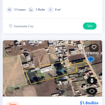
3 Camas
3 Baño
0 m²
Ver
Guatemala City
$1.8millón
Venta