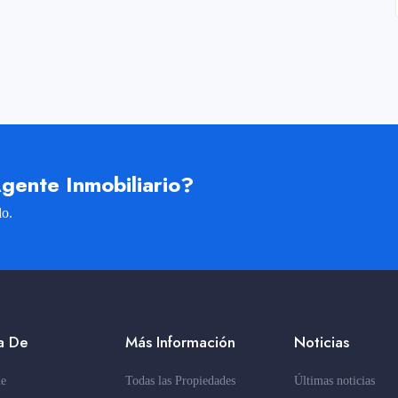
gente Inmobiliario?
lo.
a De
Más Información
Noticias
de
Todas las Propiedades
Últimas noticias