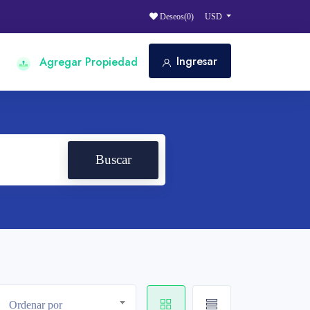
Deseos(
0
)
USD
Ingresar
Agregar Propiedad
Buscar
Ordenar por