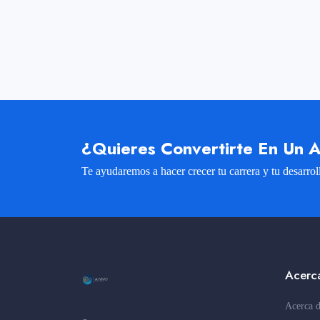
¿Quieres Convertirte En Un A
Te ayudaremos a hacer crecer tu carrera y tu desarrol
Acerc
Acerca 